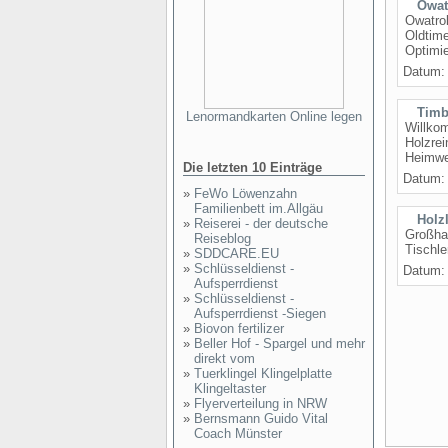
Owat
Owatrol
Oldtime
Optimie
Datum
Timb
Lenormandkarten Online legen
Willkom
Holzrei
Heimwe
Die letzten 10 Einträge
Datum
»
FeWo Löwenzahn
Familienbett im.Allgäu
Holz
»
Reiserei - der deutsche
Großhan
Reiseblog
Tischle
»
SDDCARE.EU
»
Schlüsseldienst -
Datum
Aufsperrdienst
»
Schlüsseldienst -
Aufsperrdienst -Siegen
»
Biovon fertilizer
»
Beller Hof - Spargel und mehr
direkt vom
»
Tuerklingel Klingelplatte
Klingeltaster
»
Flyerverteilung in NRW
»
Bernsmann Guido Vital
Coach Münster