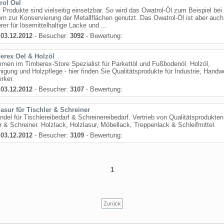
rol Oel
 Produkte sind vielseitig einsetzbar. So wird das Owatrol-Öl zum Beispiel bei
rn zur Konservierung der Metallflächen genutzt. Das Owatrol-Öl ist aber auch
rer für lösemittelhaltige Lacke und ...
:
03.12.2012
- Besucher:
3092
- Bewertung:
erex Oel & Holzöl
men im Timberex-Store Spezialist für Parkettöl und Fußbodenöl. Holzöl,
nigung und Holzpflege - hier finden Sie Qualitätsprodukte für Industrie, Hand
rker.
:
03.12.2012
- Besucher:
3107
- Bewertung:
lasur für Tischler & Schreiner
del für Tischlereibedarf & Schreinereibedarf. Vertrieb von Qualitätsprodukten
r & Schreiner. Holzlack, Holzlasur, Möbellack, Treppenlack & Schleifmittel.
:
03.12.2012
- Besucher:
3109
- Bewertung:
1
Zurück