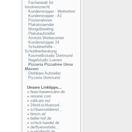
Fachanwalt für
Insolvenzrecht
Kundenstopper - Wetterfest
Kundenstopper - A1
Posterrahmen
Plakatstaender
Mongolbowling
Plakataufsteller
Amitola Werbecenter
Kundenstopper 24
Schuldnerhilfe -
Schuldnerberatung
Kosmetikstudio Dortmund
Nagelstudio Luenen
Pizzeria Pizzatime Unna
Massen
Drehbare Aufsteller
Pizzeria Dortmund
Unsere Linktipps...
»
fewo-loewenzahn.de
»
reiserei.com
»
sddcare.eu/
»
24std-schluessel...
»
schluesseldienst...
»
biovin.at/
»
beller-hof.de
»
schick-handel.de
»
derflyerverteile...
»
nugballesfit.de