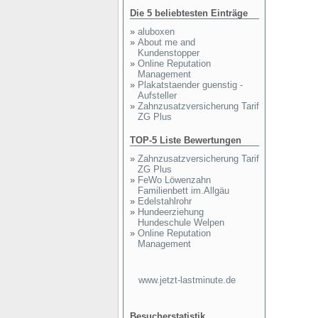
Die 5 beliebtesten Einträge
»
aluboxen
»
About me and
Kundenstopper
»
Online Reputation
Management
»
Plakatstaender guenstig -
Aufsteller
»
Zahnzusatzversicherung Tarif
ZG Plus
TOP-5 Liste Bewertungen
»
Zahnzusatzversicherung Tarif
ZG Plus
»
FeWo Löwenzahn
Familienbett im.Allgäu
»
Edelstahlrohr
»
Hundeerziehung
Hundeschule Welpen
»
Online Reputation
Management
www.jetzt-lastminute.de
Besucherstatistik