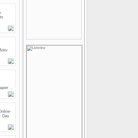
n.
hr
Motiv
pier ...
Online-
. Das