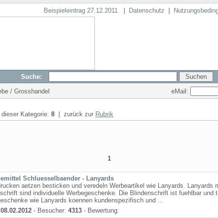
Beispieleintrag 27.12.2011
|
Datenschutz
|
Nutzungsbedin
Suche:
eMail:
iebe / Grosshandel
n dieser Kategorie:
8
| zurück zur
Rubrik
1
emittel Schluesselbaender - Lanyards
rucken aetzen besticken und veredeln Werbeartikel wie Lanyards. Lanyards m
schrift sind individuelle Werbegeschenke. Die Blindenschrift ist fuehlbar und t
eschenke wie Lanyards koennen kundenspezifisch und ...
:
08.02.2012
- Besucher:
4313
- Bewertung: