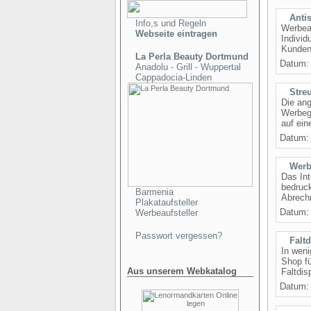
Anti
Info,s und Regeln
Werbear
Webseite eintragen
Individ
Kundens
La Perla Beauty Dortmund
Datum
Anadolu - Grill - Wuppertal
Cappadocia-Linden
Streu
Die ang
Werbege
auf ein
Datum
Werb
Das Int
bedruc
Barmenia
Abrechn
Plakataufsteller
Datum
Werbeaufsteller
Passwort vergessen?
Falt
In weni
Shop fü
Aus unserem Webkatalog
Faltdis
Datum