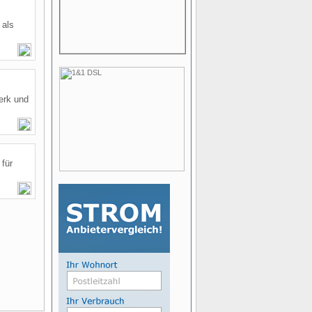
 als
werk und
 für