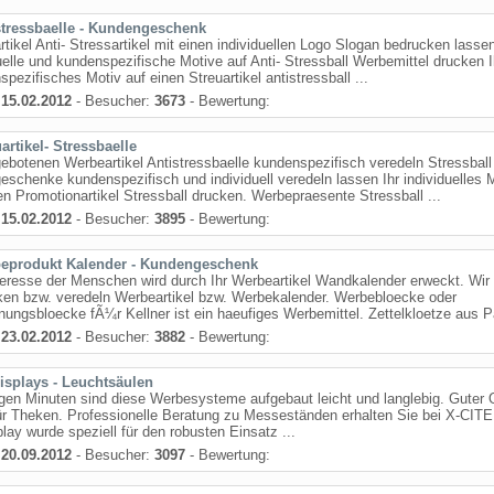
stressbaelle - Kundengeschenk
tikel Anti- Stressartikel mit einen individuellen Logo Slogan bedrucken lasse
uelle und kundenspezifische Motive auf Anti- Stressball Werbemittel drucken I
pezifisches Motiv auf einen Streuartikel antistressball ...
:
15.02.2012
- Besucher:
3673
- Bewertung:
artikel- Stressbaelle
ebotenen Werbeartikel Antistressbaelle kundenspezifisch veredeln Stressball
schenke kundenspezifisch und individuell veredeln lassen Ihr individuelles 
en Promotionartikel Stressball drucken. Werbepraesente Stressball ...
:
15.02.2012
- Besucher:
3895
- Bewertung:
eprodukt Kalender - Kundengeschenk
eresse der Menschen wird durch Ihr Werbeartikel Wandkalender erweckt. Wir
ken bzw. veredeln Werbeartikel bzw. Werbekalender. Werbebloecke oder
ungsbloecke fÃ¼r Kellner ist ein haeufiges Werbemittel. Zettelkloetze aus Pa
:
23.02.2012
- Besucher:
3882
- Bewertung:
displays - Leuchtsäulen
gen Minuten sind diese Werbesysteme aufgebaut leicht und langlebig. Guter 
r Theken. Professionelle Beratung zu Messeständen erhalten Sie bei X-CITE
play wurde speziell für den robusten Einsatz ...
:
20.09.2012
- Besucher:
3097
- Bewertung: