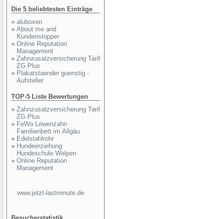
Die 5 beliebtesten Einträge
»
aluboxen
»
About me and
Kundenstopper
»
Online Reputation
Management
»
Zahnzusatzversicherung Tarif
ZG Plus
»
Plakatstaender guenstig -
Aufsteller
TOP-5 Liste Bewertungen
»
Zahnzusatzversicherung Tarif
ZG Plus
»
FeWo Löwenzahn
Familienbett im.Allgäu
»
Edelstahlrohr
»
Hundeerziehung
Hundeschule Welpen
»
Online Reputation
Management
www.jetzt-lastminute.de
Besucherstatistik