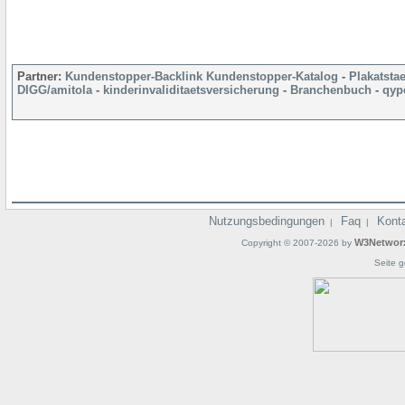
Partner:
Kundenstopper-Backlink
Kundenstopper-Katalog
-
Plakatsta
DIGG/amitola
-
kinderinvaliditaetsversicherung
-
Branchenbuch
-
qyp
Nutzungsbedingungen
Faq
Kont
|
|
W3Networ
Copyright © 2007-2026 by
Seite g