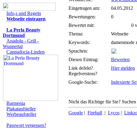
Eingetragen am:
04.05.2012
Info,s und Regeln
Bewertungen:
0
Webseite eintragen
Bewertet mit:
0 vo
La Perla Beauty
Thema:
Webseite
Dortmund
Anadolu - Grill -
Keywords:
damenmode m
Wuppertal
Sprachen:
Cappadocia-Linden
Diesen Eintrag:
Bewerten
Link defekt?
Hier melden
Regelverstoss?
Google-Suche:
Indexierte Se
Nicht das Richtige für Sie? Suchen 
Barmenia
Plakataufsteller
Google
|
Fireball
|
Lycos
|
Linkz
Werbeaufsteller
Passwort vergessen?