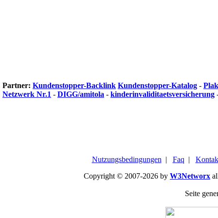
Partner:
Kundenstopper-Backlink
Kundenstopper-Katalog
-
Plak
Netzwerk Nr.1
-
DIGG/amitola
-
kinderinvaliditaetsversicherung
Nutzungsbedingungen
|
Faq
|
Kontak
Copyright © 2007-2026 by
W3Networx
al
Seite gener