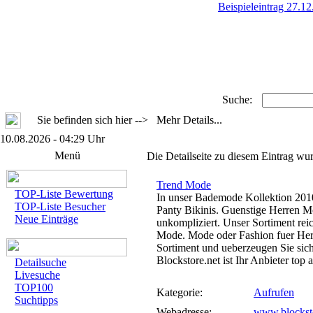
Beispieleintrag 27.1
Suche:
Sie befinden sich hier --> Mehr Details...
10.08.2026 - 04:29 Uhr
Menü
Die Detailseite zu diesem Eintrag wu
Trend Mode
TOP-Liste Bewertung
In unser Bademode Kollektion 2010
TOP-Liste Besucher
Panty Bikinis. Guenstige Herren Mo
Neue Einträge
unkompliziert. Unser Sortiment rei
Mode. Mode oder Fashion fuer Her
Sortiment und ueberzeugen Sie sich
Blockstore.net ist Ihr Anbieter top
Detailsuche
Livesuche
TOP100
Kategorie:
Aufrufen
Suchtipps
Webadresse:
www.blocksto