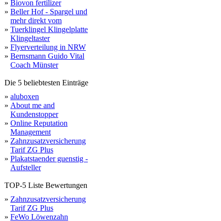
»
Biovon fertilizer
»
Beller Hof - Spargel und
mehr direkt vom
»
Tuerklingel Klingelplatte
Klingeltaster
»
Flyerverteilung in NRW
»
Bernsmann Guido Vital
Coach Münster
Die 5 beliebtesten Einträge
»
aluboxen
»
About me and
Kundenstopper
»
Online Reputation
Management
»
Zahnzusatzversicherung
Tarif ZG Plus
»
Plakatstaender guenstig -
Aufsteller
TOP-5 Liste Bewertungen
»
Zahnzusatzversicherung
Tarif ZG Plus
»
FeWo Löwenzahn