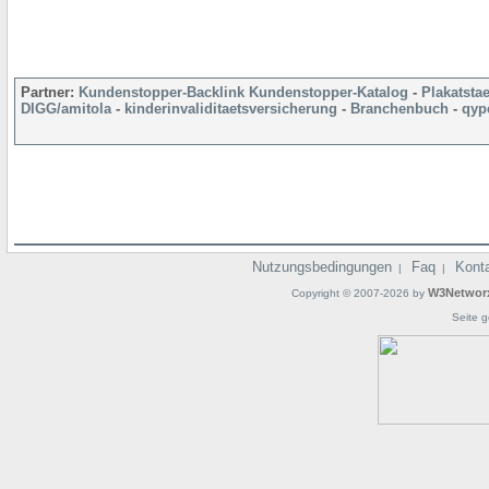
Partner:
Kundenstopper-Backlink
Kundenstopper-Katalog
-
Plakatsta
DIGG/amitola
-
kinderinvaliditaetsversicherung
-
Branchenbuch
-
qyp
Nutzungsbedingungen
Faq
Kont
|
|
W3Networ
Copyright © 2007-2026 by
Seite g