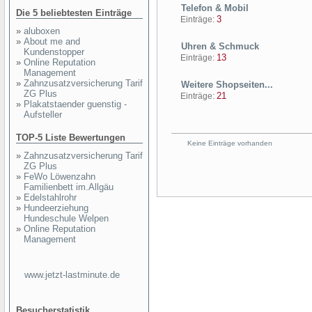
Telefon & Mobil
Die 5 beliebtesten Einträge
3
Einträge:
»
aluboxen
»
About me and
Uhren & Schmuck
Kundenstopper
13
Einträge:
»
Online Reputation
Management
»
Zahnzusatzversicherung Tarif
Weitere Shopseiten...
ZG Plus
21
Einträge:
»
Plakatstaender guenstig -
Aufsteller
TOP-5 Liste Bewertungen
Keine Einträge vorhanden
»
Zahnzusatzversicherung Tarif
ZG Plus
»
FeWo Löwenzahn
Familienbett im.Allgäu
»
Edelstahlrohr
»
Hundeerziehung
Hundeschule Welpen
»
Online Reputation
Management
www.jetzt-lastminute.de
Besucherstatistik