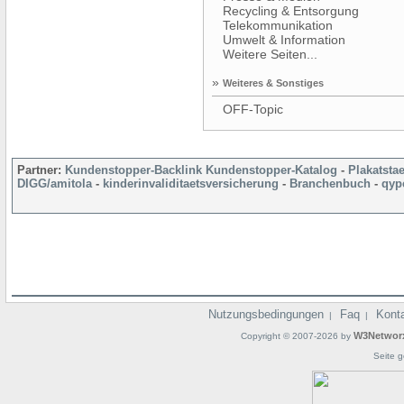
Recycling & Entsorgung
Telekommunikation
Umwelt & Information
Weitere Seiten...
»
Weiteres & Sonstiges
OFF-Topic
Partner:
Kundenstopper-Backlink
Kundenstopper-Katalog
-
Plakatsta
DIGG/amitola
-
kinderinvaliditaetsversicherung
-
Branchenbuch
-
qyp
Nutzungsbedingungen
Faq
Kont
|
|
W3Networ
Copyright © 2007-2026 by
Seite g