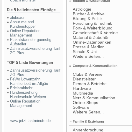
Coach Münster
»
Bildung & Wissenschaft
Astrologie
Die 5 beliebtesten Einträge
Bücher & Archive
»
aluboxen
Bildung & Politik
»
About me and
Forschung & Technik
Kundenstopper
Fort- & Weiterbildung
»
Online Reputation
Gemeinschaft & Vereine
Management
Material & Zubehör
»
Plakatstaender guenstig -
Online-Datenbanken
Aufsteller
Presse & Medien
»
Zahnzusatzversicherung Tarif
Schule & Uni
ZG Plus
Weitere Seiten...
TOP-5 Liste Bewertungen
»
Computer & Kommunikation
»
Zahnzusatzversicherung Tarif
Clubs & Vereine
ZG Plus
Dienstleister
»
FeWo Löwenzahn
Familienbett im.Allgäu
Firmen & Betriebe
»
Edelstahlrohr
Hardware
»
Hundeerziehung
Multimedia
Hundeschule Welpen
Netz & Kommunikation
»
Online Reputation
Online-Shops
Management
Software
Weitere Seiten...
www.jetzt-lastminute.de
»
Familie & Erziehung
Ahnenforschung