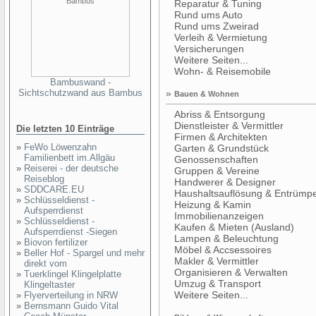
Reparatur & Tuning
Rund ums Auto
Rund ums Zweirad
Verleih & Vermietung
Versicherungen
Weitere Seiten...
Wohn- & Reisemobile
Bambuswand -
Sichtschutzwand aus Bambus
»
Bauen & Wohnen
Abriss & Entsorgung
Dienstleister & Vermittler
Die letzten 10 Einträge
Firmen & Architekten
»
FeWo Löwenzahn
Garten & Grundstück
Familienbett im.Allgäu
Genossenschaften
»
Reiserei - der deutsche
Gruppen & Vereine
Reiseblog
Handwerer & Designer
»
SDDCARE.EU
Haushaltsauflösung & Entrümp
»
Schlüsseldienst -
Heizung & Kamin
Aufsperrdienst
Immobilienanzeigen
»
Schlüsseldienst -
Kaufen & Mieten (Ausland)
Aufsperrdienst -Siegen
Lampen & Beleuchtung
»
Biovon fertilizer
Möbel & Accsessoires
»
Beller Hof - Spargel und mehr
Makler & Vermittler
direkt vom
Organisieren & Verwalten
»
Tuerklingel Klingelplatte
Umzug & Transport
Klingeltaster
Weitere Seiten...
»
Flyerverteilung in NRW
»
Bernsmann Guido Vital