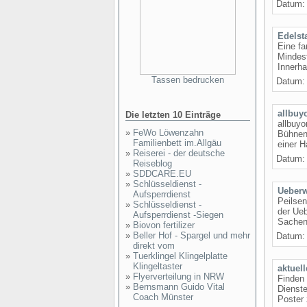
Datum: 
Edelst
Eine fa
Mindest
Innerha
Tassen bedrucken
Datum: 
allbuy
Die letzten 10 Einträge
allbuyo
»
FeWo Löwenzahn
Bühnen
Familienbett im.Allgäu
einer H
»
Reiserei - der deutsche
Datum: 
Reiseblog
»
SDDCARE.EU
»
Schlüsseldienst -
Ueber
Aufsperrdienst
Peilsen
»
Schlüsseldienst -
der Ue
Aufsperrdienst -Siegen
Sachen
»
Biovon fertilizer
»
Beller Hof - Spargel und mehr
Datum: 
direkt vom
»
Tuerklingel Klingelplatte
Klingeltaster
aktuel
»
Flyerverteilung in NRW
Finden 
»
Bernsmann Guido Vital
Dienste
Coach Münster
Poster