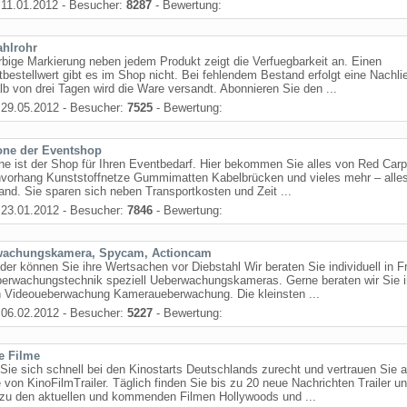
11.01.2012 - Besucher:
8287
- Bewertung:
ahlrohr
rbige Markierung neben jedem Produkt zeigt die Verfuegbarkeit an. Einen
bestellwert gibt es im Shop nicht. Bei fehlendem Bestand erfolgt eine Nachli
lb von drei Tagen wird die Ware versandt. Abonnieren Sie den ...
29.05.2012 - Besucher:
7525
- Bewertung:
one der Eventshop
ne ist der Shop für Ihren Eventbedarf. Hier bekommen Sie alles von Red Carp
vorhang Kunststoffnetze Gummimatten Kabelbrücken und vieles mehr – alle
and. Sie sparen sich neben Transportkosten und Zeit ...
23.01.2012 - Besucher:
7846
- Bewertung:
wachungskamera, Spycam, Actioncam
der können Sie ihre Wertsachen vor Diebstahl Wir beraten Sie individuell in F
berwachungstechnik speziell Ueberwachungskameras. Gerne beraten wir Sie i
 Videoueberwachung Kameraueberwachung. Die kleinsten ...
06.02.2012 - Besucher:
5227
- Bewertung:
le Filme
Sie sich schnell bei den Kinostarts Deutschlands zurecht und vertrauen Sie a
 von KinoFilmTrailer. Täglich finden Sie bis zu 20 neue Nachrichten Trailer u
 zu den aktuellen und kommenden Filmen Hollywoods und ...