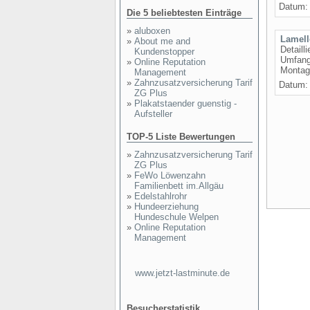
Datum: 
Die 5 beliebtesten Einträge
»
aluboxen
Lamell
»
About me and
Detaill
Kundenstopper
Umfangr
»
Online Reputation
Montage
Management
»
Zahnzusatzversicherung Tarif
Datum: 
ZG Plus
»
Plakatstaender guenstig -
Aufsteller
TOP-5 Liste Bewertungen
»
Zahnzusatzversicherung Tarif
ZG Plus
»
FeWo Löwenzahn
Familienbett im.Allgäu
»
Edelstahlrohr
»
Hundeerziehung
Hundeschule Welpen
»
Online Reputation
Management
www.jetzt-lastminute.de
Besucherstatistik