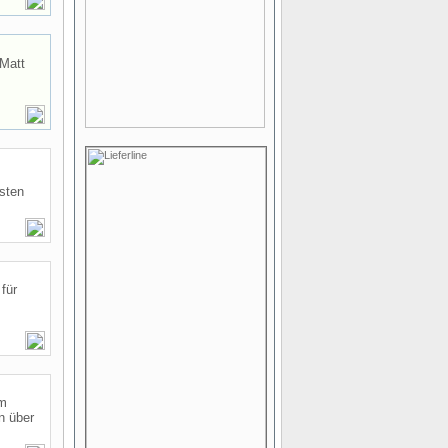
 Matt
gsten
für
im
n über