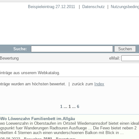
Beispieleintrag 27.12.2011
|
Datenschutz
|
Nutzungsbedin
Suche:
eMail:
 Bewertung
inträge aus unserem Webkatalog.
nträge wurden am höchsten bewertet. | zurück zum
Index
1
... 1 ...
6
eWo Löwenzahn Familienbett im.Allgäu
wo Loewenzahn in Oberstaufen im Ortsteil Wiedemannsdorf bietet einen idea
gspunkt fuer Wanderungen Radtouren Ausfluege ... Die Fewo bietet neben 2
nbetten 4 Sternen auch einen wunderschoenen Balkon mit Blick in ...