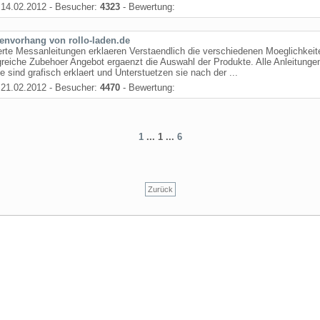
14.02.2012 - Besucher:
4323
- Bewertung:
envorhang von rollo-laden.de
ierte Messanleitungen erklaeren Verstaendlich die verschiedenen Moeglichkei
eiche Zubehoer Angebot ergaenzt die Auswahl der Produkte. Alle Anleitunge
 sind grafisch erklaert und Unterstuetzen sie nach der ...
21.02.2012 - Besucher:
4470
- Bewertung:
1
... 1 ...
6
Zurück