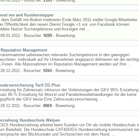
08.08.2023 - Besucher:
2181
- Bewertung:
bout me and Kundenstopper
 dem Gefällt mir-Button markieren Ende März 2011 stellte Google-Mitarbeiter
er Öffentlichkeit den neuen Dienst Google +1 vor. von Facebook können
ldete Nutzer Suchergebnisse und Anzeigen mit ...
09.01.2012 - Besucher:
9285
- Bewertung:
 Reputation Management
volvermaenner ueberwachen relevante Suchergebnisse in den gaengigen
chinen. Individuell auf Ihr Unternehmen angepasst definieren wir die wichti
& Foren. Alle Massnahmen im Reputation Management werden auf Ihre ...
28.12.2011 - Besucher:
9264
- Bewertung:
satzversicherung Tarif ZG Plus
stattung für Zahnersatz inklusive der Vorleistungen der GKV 85% Erstattung 
atz 85 % Erstattung für Wurzel und Parodontosebehandlungen für die keine
gspflicht der GKV beste Eine Zahnzusatzversicherung ...
29.12.2011 - Besucher:
8869
- Bewertung:
erziehung Hundeschule Welpen
GS Hundeerziehung arbeitet beim Kunden vor Ort als mobile Hundeschule 
um Bielefeld. Die Hundeschule CAT4DOGS Hundeerziehung kommuniziert rei
persprache den Blickkontakt und Sichtzeichen mit dem Hund. ...