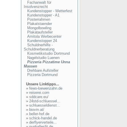
Fachanwalt für
Insolvenzrecht
Kundenstopper - Wetterfest
Kundenstopper - A1
Posterrahmen
Plakatstaender
Mongolbowling
Plakataufsteller
Amitola Werbecenter
Kundenstopper 24
Schuldnerhilfe -
Schuldnerberatung
Kosmetikstudio Dortmund
Nagelstudio Luenen
Pizzeria Pizzatime Unna
Massen
Drehbare Aufsteller
Pizzeria Dortmund
Unsere Linktipps...
»
fewo-loewenzahn.de
»
reiserei.com
»
sddcare.eu/
»
24std-schluessel...
»
schluesseldienst...
»
biovin.at/
»
beller-hof.de
»
schick-handel.de
»
derflyerverteile...
»
nugballesfit.de