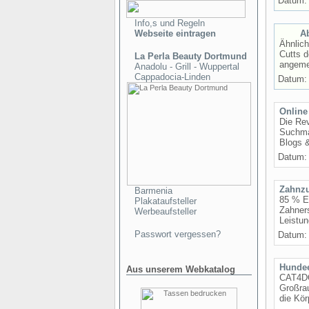
Datum: 
Info,s und Regeln
Webseite eintragen
A
Ähnlich
Cutts d
La Perla Beauty Dortmund
angeme
Anadolu - Grill - Wuppertal
Cappadocia-Linden
Datum: 
Online
Die Re
Suchmas
Blogs 
Datum: 
Zahnzu
Barmenia
85 % Er
Plakataufsteller
Zahners
Werbeaufsteller
Leistun
Passwort vergessen?
Datum: 
Hunde
Aus unserem Webkatalog
CAT4DO
Großra
die Kör