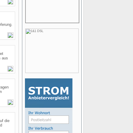
eferung.
et
s aus
ragen
n
uf die
nd