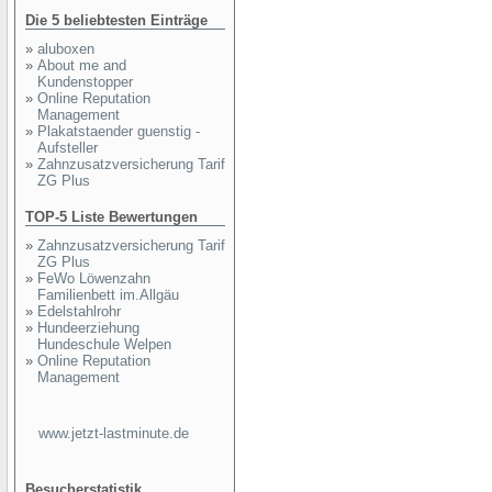
Die 5 beliebtesten Einträge
»
aluboxen
»
About me and
Kundenstopper
»
Online Reputation
Management
»
Plakatstaender guenstig -
Aufsteller
»
Zahnzusatzversicherung Tarif
ZG Plus
TOP-5 Liste Bewertungen
»
Zahnzusatzversicherung Tarif
ZG Plus
»
FeWo Löwenzahn
Familienbett im.Allgäu
»
Edelstahlrohr
»
Hundeerziehung
Hundeschule Welpen
»
Online Reputation
Management
www.jetzt-lastminute.de
Besucherstatistik