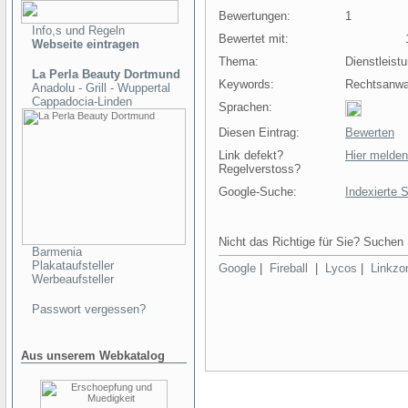
Bewertungen:
1
Info,s und Regeln
Bewertet mit:
10
Webseite eintragen
Thema:
Dienstleist
La Perla Beauty Dortmund
Keywords:
Rechtsanwal
Anadolu - Grill - Wuppertal
Cappadocia-Linden
Sprachen:
Diesen Eintrag:
Bewerten
Link defekt?
Hier melden
Regelverstoss?
Google-Suche:
Indexierte 
Nicht das Richtige für Sie? Suchen 
Barmenia
Plakataufsteller
Google
|
Fireball
|
Lycos
|
Linkzo
Werbeaufsteller
Passwort vergessen?
Aus unserem Webkatalog