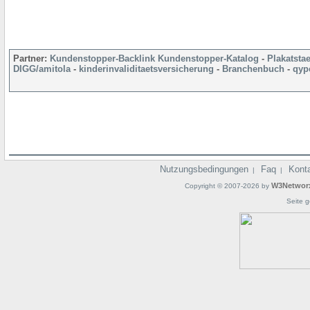
Partner:
Kundenstopper-Backlink
Kundenstopper-Katalog
-
Plakatsta
DIGG/amitola
-
kinderinvaliditaetsversicherung
-
Branchenbuch
-
qyp
Nutzungsbedingungen
Faq
Kont
|
|
W3Networ
Copyright © 2007-2026 by
Seite g